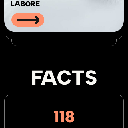
LABORE
FACTS
118