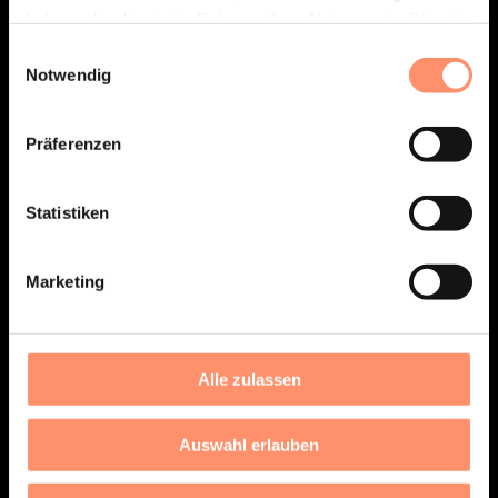
haben oder die sie im Rahmen Ihrer Nutzung der Dienste
gesammelt haben.
Einwilligungsauswahl
Notwendig
100
Präferenzen
PROZENT LABOR
Statistiken
Komplettanbieter für die Digitalisierung
medizinischer Labore.
Marketing
Alle zulassen
CASES
Auswahl erlauben