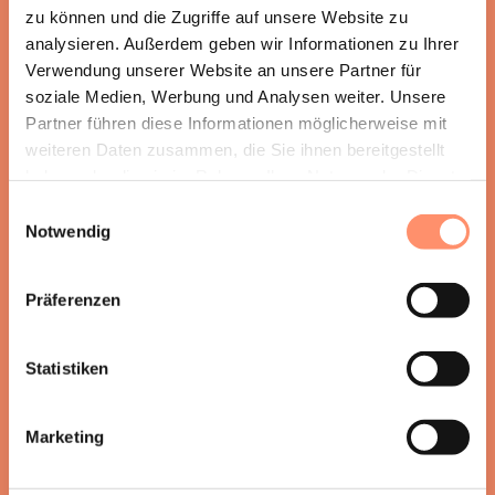
zu können und die Zugriffe auf unsere Website zu
analysieren. Außerdem geben wir Informationen zu Ihrer
Verwendung unserer Website an unsere Partner für
soziale Medien, Werbung und Analysen weiter. Unsere
Partner führen diese Informationen möglicherweise mit
weiteren Daten zusammen, die Sie ihnen bereitgestellt
haben oder die sie im Rahmen Ihrer Nutzung der Dienste
gesammelt haben.
SARA ANNA KNEISSL
Einwilligungsauswahl
Notwendig
CEO
Präferenzen
Statistiken
Marketing