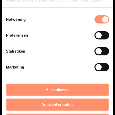
FOCUS,
weiteren Daten zusammen, die Sie ihnen bereitgestellt
haben oder die sie im Rahmen Ihrer Nutzung der Dienste
gesammelt haben.
Einwilligungsauswahl
YOUR WAY.
Notwendig
Präferenzen
Statistiken
LÖWENSTARKES GEHALT
Marketing
Damit die Mähne immer sitzt – ein Gehalt, das zu
deinem Lifestyle passt und dir den Alltag
Alle zulassen
finanziert. Du sollst dich auf deinen Job
MEHR SPIELRAUM
konzentrieren, nicht aufs Rechnen.
Auswahl erlauben
Sonderzahlungen sind je nach Leistung möglich.