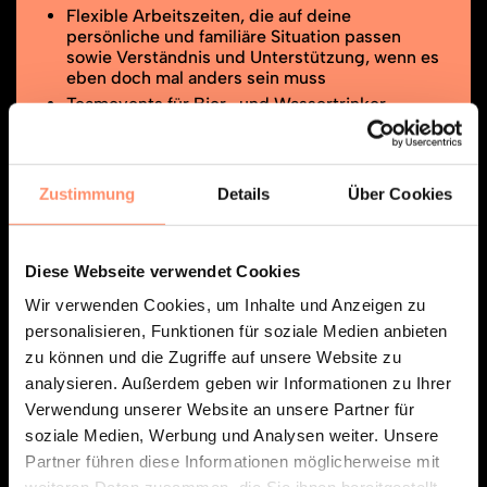
Flexible Arbeitszeiten, die auf deine
persönliche und familiäre Situation passen
sowie Verständnis und Unterstützung, wenn es
eben doch mal anders sein muss
Teamevents für Bier- und Wassertrinker,
Veganer, Allergiker oder Alles-Esser – bei uns
ist Jeder und Jede willkommen, ob alt oder
jung, laut oder leise – unsere „Come as you
are“-Mentalität ist Teil unserer Identität
Zustimmung
Details
Über Cookies
Mittagspause mit Geschmack – frisch
gekochte Mahlzeiten im benachbarten
Betriebsrestaurant mit teilweiser
Diese Webseite verwendet Cookies
Kostenübernahme
eGymWellpass/Hansefit und Corporate Benefits
Wir verwenden Cookies, um Inhalte und Anzeigen zu
Und, und, und…
personalisieren, Funktionen für soziale Medien anbieten
zu können und die Zugriffe auf unsere Website zu
analysieren. Außerdem geben wir Informationen zu Ihrer
Verwendung unserer Website an unsere Partner für
soziale Medien, Werbung und Analysen weiter. Unsere
Partner führen diese Informationen möglicherweise mit